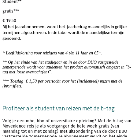
Student**
gratis***
€ 19,50
Bij het jaarabonnement wordt het jaarbedrag maandelijks in gelijke
termijnen afgeschreven. In de tabel wordt de maandelijkse termijn
genoemd.
* Leeftijdskorting voor reizigers van 4 t/m 11 jaar en 65+.
** Op het einde van het studiejaar en in de door DUO vastgestelde
zomerperiode wordt voor studenten het product automatisch omgezet in "b-
tag met losse overtocht(en)".
*** Toeslag € 1,50 per overtocht voor het (incidenteel) reizen met de
(brom)fiets.
Profiteer als student van reizen met de b-tag
Volg je een mbo, hbo of universitaire opleiding? Met de b-tag van
Movenience reis je als voetganger de hele week gratis (van
maandag tot en met zondag) met uitzondering van de door DUO
vastgestelde zomerperiode. Je abonnement wordt op het einde